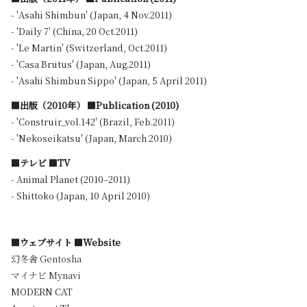
- 'Asahi Shimbun' (Japan, 4 Nov.2011)
- 'Daily 7' (China, 20 Oct.2011)
- 'Le Martin' (Switzerland, Oct.2011)
- 'Casa Brutus' (Japan, Aug.2011)
- 'Asahi Shimbun Sippo' (Japan, 5 April 2011)
■出版（2010年） ■Publication (2010)
- 'Construir_vol.142' (Brazil, Feb.2011)
- 'Nekoseikatsu' (Japan, March 2010)
■テレビ ■TV
- Animal Planet (2010–2011)
- Shittoko (Japan, 10 April 2010)
■ウェブサイト ■Website
幻冬舎 Gentosha
マイナビ Mynavi
MODERN CAT