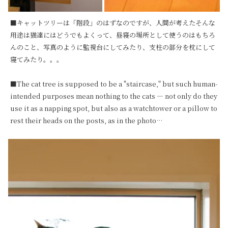
■キャットツリーは「階段」のはずなのですが、人間が考えたそんな
用途は猫達にはどうでもよくって、昼寝の場所として使うのはもちろ
んのこと、写真のように監視台にしてみたり、支柱の部分を枕にして
寝てみたり。。。

■The cat tree is supposed to be a "staircase," but such human-
intended purposes mean nothing to the cats — not only do they 
use it as a napping spot, but also as a watchtower or a pillow to 
rest their heads on the posts, as in the photo…