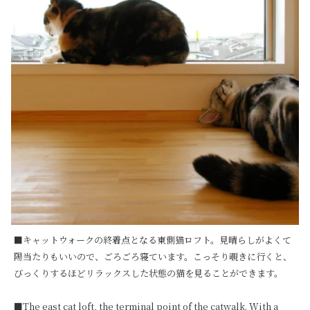
■キャットウォークの終着点となる東側猫ロフト。見晴らしがよくて
陽当たりもいいので、ごろごろ寝ています。こっそり覗きに行くと、
びっくりするほどリラックスした状態の猫を見ることができます。

■The east cat loft, the terminal point of the catwalk. With a 