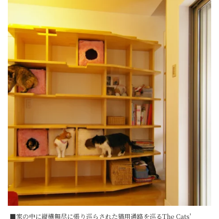
■家の中に縦横無尽に張り巡らされた猫用通路を巡るThe Cats' 