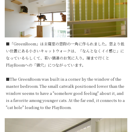
■「GreenRoom」は主寝室の窓際の一角に作られました。窓より低
い位置にある小さいキャットウォークは、「なんとなくイイ感じ」に
なっているらしくて、若い猫達のお気に入り。端まで行くと
PlayRoomへの「猫穴」につながっています。

■The GreenRoom was built in a corner by the window of the 
master bedroom. The small catwalk positioned lower than the 
window seems to have a "somehow good feeling" about it, and 
is a favorite among younger cats. At the far end, it connects to a 
"cat hole" leading to the PlayRoom.