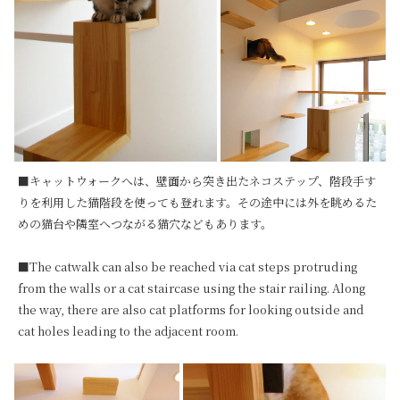
■キャットウォークへは、壁面から突き出たネコステップ、階段手す
りを利用した猫階段を使っても登れます。その途中には外を眺めるた
めの猫台や隣室へつながる猫穴などもあります。

■The catwalk can also be reached via cat steps protruding 
from the walls or a cat staircase using the stair railing. Along 
the way, there are also cat platforms for looking outside and 
cat holes leading to the adjacent room.