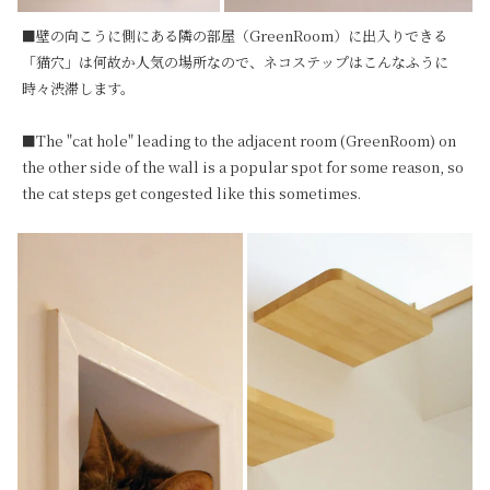
■壁の向こうに側にある隣の部屋（GreenRoom）に出入りできる
「猫穴」は何故か人気の場所なので、ネコステップはこんなふうに
時々渋滞します。

■The "cat hole" leading to the adjacent room (GreenRoom) on 
the other side of the wall is a popular spot for some reason, so 
the cat steps get congested like this sometimes.