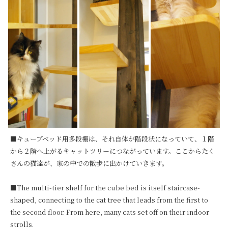
■キューブベッド用多段棚は、それ自体が階段状になっていて、１階
から２階へ上がるキャットツリーにつながっています。ここからたく
さんの猫達が、家の中での散歩に出かけていきます。

■The multi-tier shelf for the cube bed is itself staircase-
shaped, connecting to the cat tree that leads from the first to 
the second floor. From here, many cats set off on their indoor 
strolls.