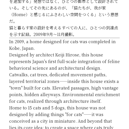
を追加する」発想ではなく、ひとつの都市として設計されて
いる。そしてその先にあるのが、「猫たちが、我が家
（Home）と感じるにふさわしい空間をつくる」という思想
だ。
猫と暮らす家の設計を考えるすべての人に、ひとつの到達点
を示す記録。2009年9月〜11月撮影。
In 2009, a home designed for cats was completed in
Kobe, Japan.
Designed by architect Keiji Hirose, this house
represents Japan's first full-scale integration of feline
behavioral science and architectural design.
Catwalks, cat trees, dedicated movement paths,
layered territorial zones——inside this house exists a
"town" built for cats. Elevated passages, high vantage
points, hidden alleyways. Environmental enrichment
for cats, realized through architecture itself.
Home to 15 cats and 5 dogs, this house was not
designed by adding things "for cats"——it was
conceived as a city in miniature. And beyond that
lies its core idea: to create a space where cats truly