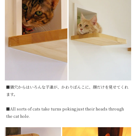
■猫穴からはいろんな子達が、かわりばんこに、顔だけを見せてくれ
ます。

■All sorts of cats take turns poking just their heads through 
the cat hole.